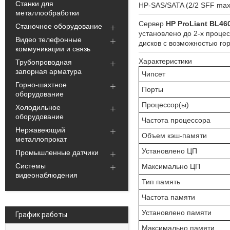
Станки для
HP-SAS/SATA (2/2 SFF max) 
металлообработки
Cервер
HP ProLiant BL46
Станочное оборудование
установлено до 2-х процес
Видео телефонные
дисков с возможностью го
коммуникации и связь
Характеристики
Трубопроводная
запорная арматура
Чипсет
Горно-шахтное
Порты
оборудование
Процессор(ы)
Холодильное
оборудование
Частота процессора
Нержавеющий
Объем кэш-памяти
металлопрокат
Установлено ЦП
Промышленные датчики
Системы
Максимально ЦП
видеонаблюдения
Тип память
Частота памяти
Установлено памяти
График работы
Максимально памяти