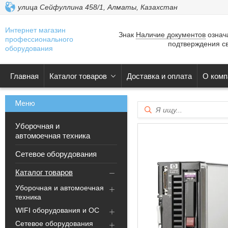
улица Сейфуллина 458/1, Алматы, Казахстан
Интернет магазин
Знак
Наличие документов
означа
профессионального
подтверждения св
оборудования
Главная
Каталог товаров
Доставка и оплата
О комп
Уборочная и
автомоечная техника
Сетевое оборудования
Каталог товаров
Уборочная и автомоечная
техника
WIFI оборудования и ОС
Сетевое оборудования