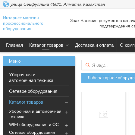
улица Сейфуллина 458/1, Алматы, Казахстан
Интернет магазин
Знак
Наличие документов
означа
профессионального
подтверждения св
оборудования
Главная
Каталог товаров
Доставка и оплата
О комп
Уборочная и
Лабораторное оборудо
автомоечная техника
Сетевое оборудования
Каталог товаров
Уборочная и автомоечная
техника
WIFI оборудования и ОС
Сетевое оборудования