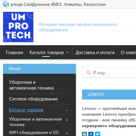
улица Сейфуллина 458/1, Алматы, Казахстан
Интернет магазин профессионального
оборудования
Главная
Каталог товаров
Доставка и оплата
О комп
Уборочная и
автомоечная техника
LENOVO
Сетевое оборудования
Lenovo — крупнейшая комп
Каталог товаров
компания Lenovo приобрел
Уборочная и автомоечная
позднее - всю линейку x8
техника
серверного оборудован
WIFI оборудования и ОС