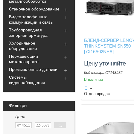
металлообработки
Станочное оборудование
Видео телефонные
коммуникации и связь
Трубопроводная
запорная арматура
БЛЕЙД-СЕРВЕР LENO
Холодильное
THINKSYSTEM SN550
оборудование
[7X16A02NEA]
Нержавеющий
металлопрокат
Цену уточняйте
Промышленные датчики
CT148985
Системы
В наличии
видеонаблюдения
Отдел продаж
Фильтры
Цена