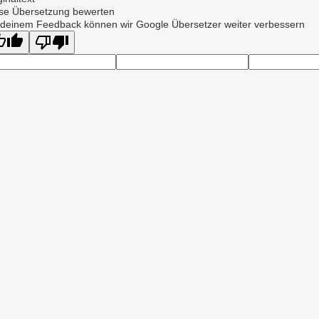
se Übersetzung bewerten
 deinem Feedback können wir Google Übersetzer weiter verbessern