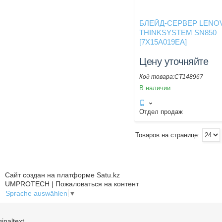
БЛЕЙД-СЕРВЕР LENO
THINKSYSTEM SN850
[7X15A019EA]
Цену уточняйте
CT148967
В наличии
Отдел продаж
Сайт создан на платформе Satu.kz
UMPROTECH | Пожаловаться на контент
Sprache auswählen
▼
ginaltext