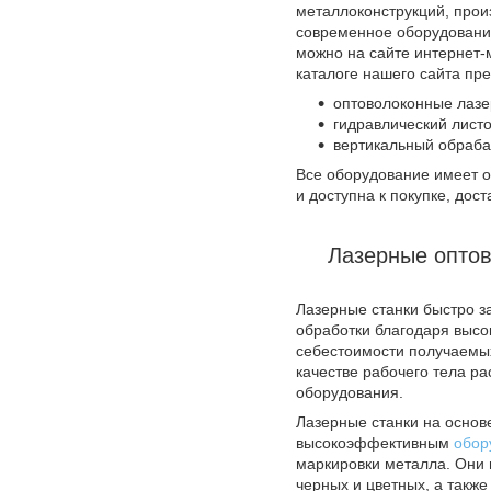
металлоконструкций, произ
современное оборудовани
можно на сайте интернет-м
каталоге нашего сайта пр
оптоволоконные лазе
гидравлический лист
вертикальный обраба
Все оборудование имеет 
и доступна к покупке, дост
Лазерные оптов
Лазерные станки быстро з
обработки благодаря высок
себестоимости получаемы
качестве рабочего тела р
оборудования.
Лазерные станки на основ
высокоэффективным
обор
маркировки металла. Они 
черных и цветных, а такж