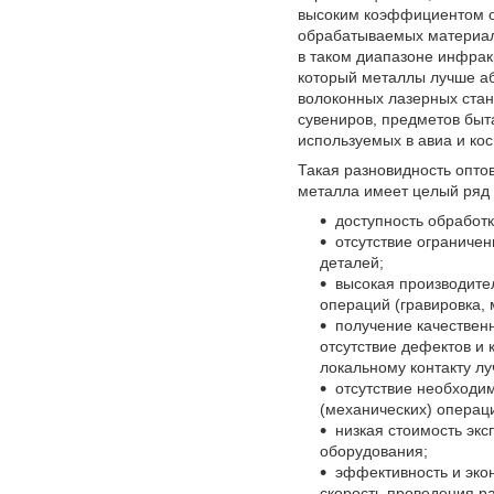
высоким коэффициентом о
обрабатываемых материало
в таком диапазоне инфрак
который металлы лучше а
волоконных лазерных стан
сувениров, предметов быта
используемых в авиа и кос
Такая разновидность опто
металла имеет целый ряд
доступность обработк
отсутствие ограниче
деталей;
высокая производите
операций (гравировка, 
получение качественн
отсутствие дефектов и
локальному контакту лу
отсутствие необходи
(механических) операци
низкая стоимость эк
оборудования;
эффективность и эко
скорость проведения р