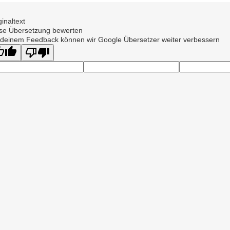
ginaltext
se Übersetzung bewerten
 deinem Feedback können wir Google Übersetzer weiter verbessern