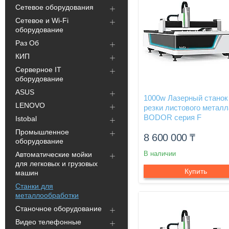
Сетевое оборудования
Сетевое и Wi-Fi
оборудование
Раз Об
КИП
Серверное IT
оборудование
ASUS
1000w Лазерный станок
LENOVO
резки листового металл
BODOR серия F
Istobal
Промышленное
8 600 000
₸
оборудование
В наличии
Автоматические мойки
для легковых и грузовых
Купить
машин
Станки для
металлообработки
Станочное оборудование
Видео телефонные