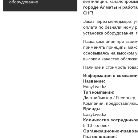
вентиляций, каналопромы
оборудование
городе Алматы и работае
СНГ!
Заказ через менеджера, у
оплата по безналичному р
установка оборудования, г
Наша компания при взаим
применять принципы макси
основываясь на высоком у
высоком качестве обслужи
Наличие и стоимость това
Информация о компании
Название:
EasyLive.kz
Тип компании:
Дистрибьютор / Реселлер,
Компания, предоставляюща
Бренды:
EasyLive.kz
Количество сотрудников
5-10 человек
Организационно-правов
Год основания: