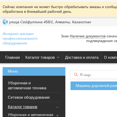
Сейчас компания не может быстро обрабатывать заказы и сообще
обработана в ближайший рабочий день.
улица Сейфуллина 458/1, Алматы, Казахстан
Интернет магазин
Знак
Наличие документов
означа
профессионального
подтверждения св
оборудования
Главная
Каталог товаров
Доставка и оплата
О комп
Уборочная и
Машины дорожной раз
автомоечная техника
Сетевое оборудования
Каталог товаров
Уборочная и автомоечная