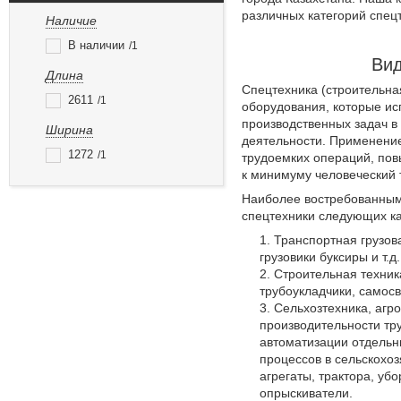
различных категорий спецт
Наличие
В наличии
1
Вид
Длина
Спецтехника (строительная
2611
1
оборудования, которые и
производственных задач в
Ширина
деятельности. Применение
1272
1
трудоемких операций, пов
к минимуму человеческий 
Наиболее востребованным
спецтехники следующих ка
Транспортная грузова
грузовики буксиры и т.д.
Строительная техник
трубоукладчики, самосв
Сельхозтехника, агр
производительности тр
автоматизации отдельн
процессов в сельскохо
агрегаты, трактора, уб
опрыскиватели.