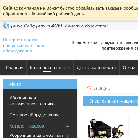
Сейчас компания не может быстро обрабатывать заказы и сообще
обработана в ближайший рабочий день.
улица Сейфуллина 458/1, Алматы, Казахстан
Интернет магазин
Знак
Наличие документов
означа
профессионального
подтверждения св
оборудования
Главная
Каталог товаров
Доставка и оплата
О комп
Уборочная и
Спецтехника и машинн
автомоечная техника
Сетевое оборудования
Каталог товаров
Уборочная и автомоечная