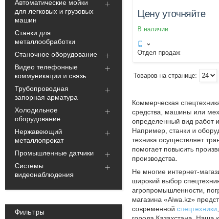
Автоматические мойки
для легковых и грузовых
Цену уточняйте
машин
В наличии
Станки для
металлообработки
Отдел продаж
Станочное оборудование
Видео телефонные
коммуникации и связь
Трубопроводная
запорная арматура
Коммерческая спецтехника
Холодильное
средства, машины или ме
оборудование
определенный вид работ и
Например, станки и обору
Нержавеющий
техника осуществляет тран
металлопрокат
помогает повысить произв
Промышленные датчики
производства.
Системы
Не многие интернет-магаз
видеонаблюдения
широкий выбор спецтехник
агропромышленности, погр
магазина «Aiwa.kz» предс
современной
спецтехники
Фильтры
города Казахстана. Наша 