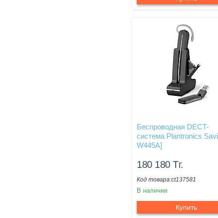
Беспроводная DECT-
система Plantronics Savi
W445A]
180 180
Тг.
ct137581
В наличии
Купить