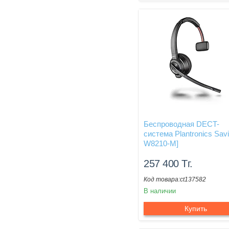
Беспроводная DECT-
система Plantronics Savi
W8210-M]
257 400
Тг.
ct137582
В наличии
Купить