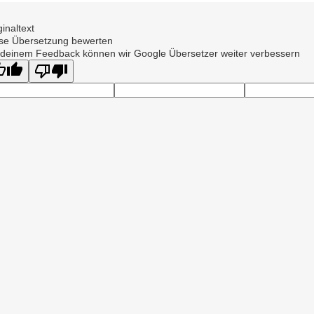
ginaltext
se Übersetzung bewerten
 deinem Feedback können wir Google Übersetzer weiter verbessern