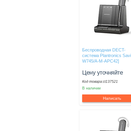
Беспроводная DECT-
система Plantronics Savi
W745/A-M-APС42]
Цену уточняйте
ct137521
В наличии
Написать