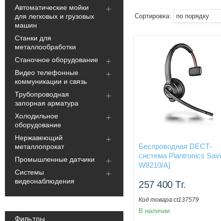
Автоматические мойки
для легковых и грузовых
машин
Станки для
металлообработки
Станочное оборудование
Видео телефонные
коммуникации и связь
Трубопроводная
запорная арматура
Холодильное
оборудование
Нержавеющий
Беспроводная DECT-
металлопрокат
система Plantronics Savi
Промышленные датчики
W8210/A]
Системы
видеонаблюдения
257 400
Тг.
ct137579
В наличии
Фильтры