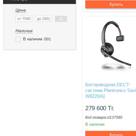
Купить
Цена
Наличие
В наличии
301
Беспроводная DECT-
система Plantronics Savi
W8220/A]
279 600
Тг.
ct137580
В наличии
Купить