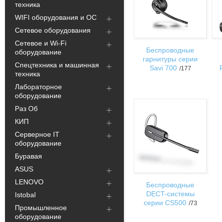
техника
WIFI оборудования и ОС
Сетевое оборудования
Сетевое и Wi-Fi
Беспроводные
оборудование
гарнитуры серии
Спецтехника и машинная
Savi 700
177
техника
Лабораторное
оборудование
Раз Об
КИП
Серверное IT
оборудование
Буравая
ASUS
LENOVO
Беспроводные
DECT-системы
Istobal
серии CS500
73
Промышленное
оборудование