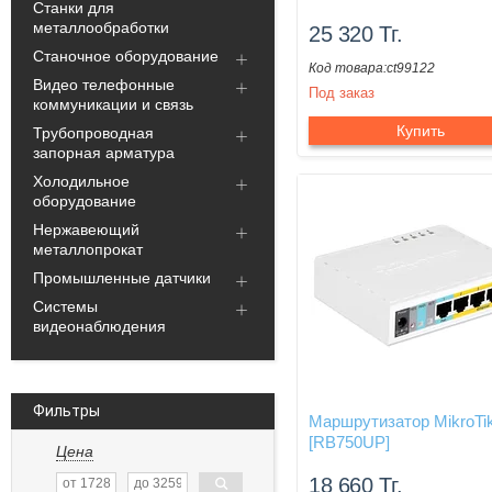
Станки для
металлообработки
25 320
Тг.
Станочное оборудование
ct99122
Видео телефонные
Под заказ
коммуникации и связь
Купить
Трубопроводная
запорная арматура
Холодильное
оборудование
Нержавеющий
металлопрокат
Промышленные датчики
Системы
видеонаблюдения
Фильтры
Маршрутизатор MikroTi
[RB750UP]
Цена
18 660
Тг.