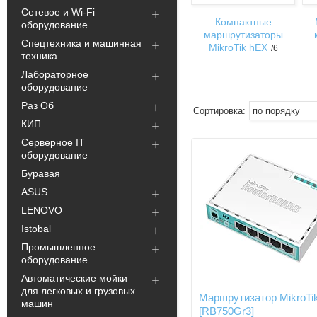
Сетевое и Wi-Fi
Компактные
оборудование
маршрутизаторы
Спецтехника и машинная
MikroTik hEX
6
техника
Лабораторное
оборудование
Раз Об
КИП
Серверное IT
оборудование
Буравая
ASUS
LENOVO
Istobal
Промышленное
оборудование
Автоматические мойки
для легковых и грузовых
Маршрутизатор MikroTi
машин
[RB750Gr3]