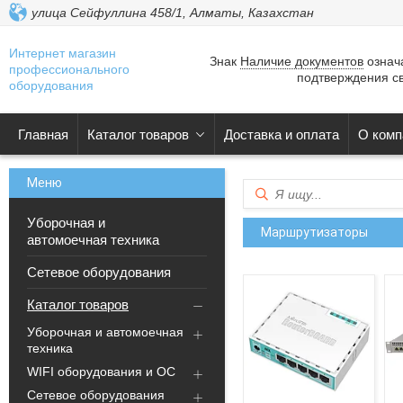
улица Сейфуллина 458/1, Алматы, Казахстан
Интернет магазин
Знак
Наличие документов
означа
профессионального
подтверждения св
оборудования
Главная
Каталог товаров
Доставка и оплата
О комп
Уборочная и
Маршрутизаторы
автомоечная техника
Сетевое оборудования
Каталог товаров
Уборочная и автомоечная
техника
WIFI оборудования и ОС
Сетевое оборудования