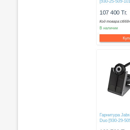
[930-25-509-101
107 400
Тг.
ct668
В наличии
Куп
Гарнитура Jab
Duo [930-29-50