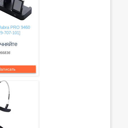
Jabra PRO 9460
9-707-101]
очняйте
t66836
аписать