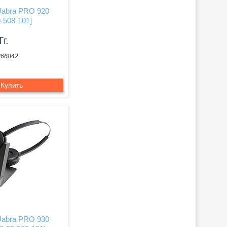
Jabra PRO 920
-508-101]
Тг.
t66842
Купить
Jabra PRO 930