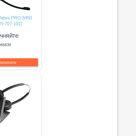
Jabra PRO 9450
25-707-101]
очняйте
t66839
аписать