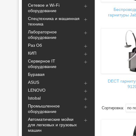
Сетевое и Wi-Fi
Беспровод
оборудование
гарнитуры Ja
Спецтехника и машинная
техника
Лабораторное
оборудование
Раз Об
КИП
Серверное IT
оборудование
Буравая
DECT гарниту
ASUS
912
LENOVO
Istobal
Промышленное
оборудование
Автоматические мойки
для легковых и грузовых
машин