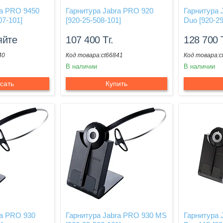
ra PRO 9450
Гарнитура Jabra PRO 920
Гарнитура 
07-101]
[920-25-508-101]
Duo [920-29
яйте
107 400
Тг.
128 700
40
ct66841
c
В наличии
В наличии
сать
Купить
ra PRO 930
Гарнитура Jabra PRO 930 MS
Гарнитура 