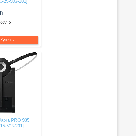
0-29-503-101]
Тг.
t66845
Купить
Jabra PRO 935
15-503-201]