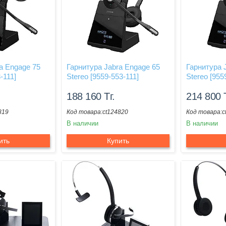
a Engage 75
Гарнитура Jabra Engage 65
Гарнитура 
-111]
Stereo [9559-553-111]
Stereo [955
188 160
Тг.
214 800
819
ct124820
c
В наличии
В наличии
ить
Купить