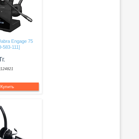
Jabra Engage 75
9-583-111]
Тг.
t124821
Купить