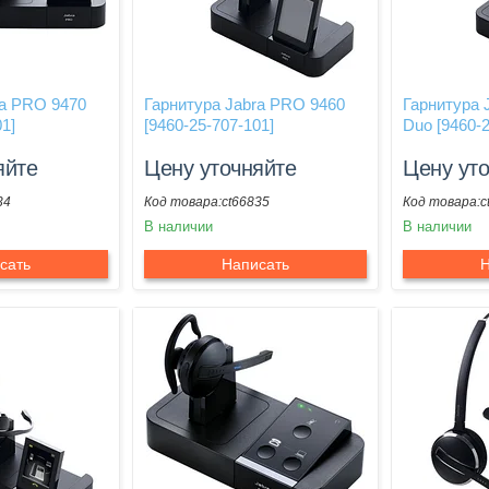
ra PRO 9470
Гарнитура Jabra PRO 9460
Гарнитура 
01]
[9460-25-707-101]
Duo [9460-2
яйте
Цену уточняйте
Цену ут
34
ct66835
c
В наличии
В наличии
сать
Написать
Н