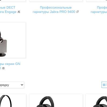
ные DECT
Профессиональные
Профе
bra Engage
гарнитуры Jabra PRO 9400
гарнитуры
6
7
ры серии GN
0
8