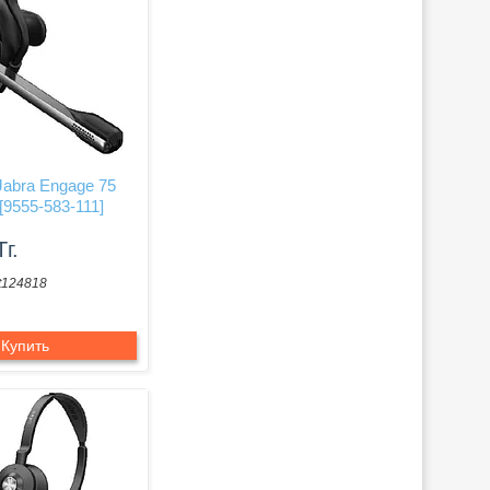
Jabra Engage 75
 [9555-583-111]
Тг.
t124818
Купить