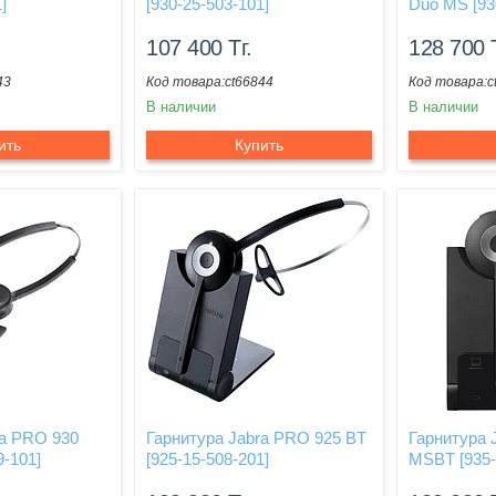
]
[930-25-503-101]
Duo MS [93
107 400
Тг.
128 700
43
ct66844
c
В наличии
В наличии
ить
Купить
ra PRO 930
Гарнитура Jabra PRO 925 BT
Гарнитура 
9-101]
[925-15-508-201]
MSBT [935-