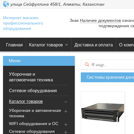
улица Сейфуллина 458/1, Алматы, Казахстан
Интернет магазин
Знак
Наличие документов
означа
профессионального
подтверждения св
оборудования
Главная
Каталог товаров
Доставка и оплата
О комп
Уборочная и
Системы хранения данн
автомоечная техника
Сетевое оборудования
Каталог товаров
Уборочная и автомоечная
техника
WIFI оборудования и ОС
Сетевое оборудования