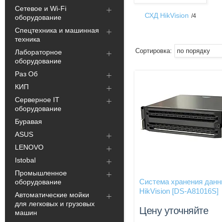
Сетевое и Wi-Fi
СХД HikVision
4
оборудование
Спецтехника и машинная
техника
Лабораторное
оборудование
Раз Об
КИП
Серверное IT
оборудование
Буравая
ASUS
LENOVO
Istobal
Промышленное
Система хранения дан
оборудование
HikVision [DS-A81016S]
Автоматические мойки
для легковых и грузовых
Цену уточняйте
машин