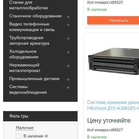
Станки для
ct88925
металлообработки
В наличии
Станочное оборудование
Написать
Видео телефонные
коммуникации и связь
Трубопроводная
запорная арматура
Холодильное
оборудование
Нержавеющий
металлопрокат
Промышленные датчики
Системы
видеонаблюдения
Система хранения дан
HikVision [DS-AJ6816S-
Фильтры
Цену уточняйте
Наличие
ct88927
В наличии
4
В наличии