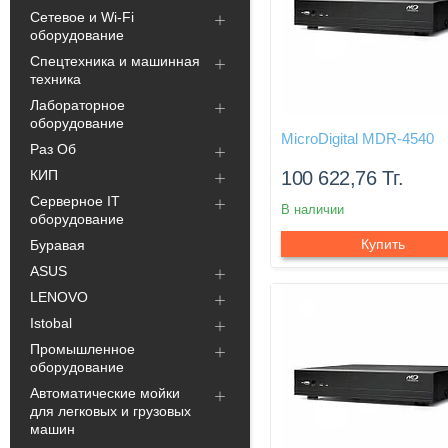
Сетевое и Wi-Fi
оборудование
Спецтехника и машинная
техника
Лабораторное
оборудование
MicroDigital MDR-4540
Раз Об
КИП
100 622,76
Тг.
Серверное IT
В наличии
оборудование
Купить
Буравая
ASUS
LENOVO
Istobal
Промышленное
оборудование
Автоматические мойки
для легковых и грузовых
машин