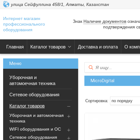
улица Сейфуллина 458/1, Алматы, Казахстан
Интернет магазин
Знак
Наличие документов
означа
профессионального
подтверждения св
оборудования
Главная
Каталог товаров
Доставка и оплата
О комп
Уборочная и
MicroDigital
автомоечная техника
Сетевое оборудования
Каталог товаров
Уборочная и автомоечная
техника
WIFI оборудования и ОС
Сетевое оборудования