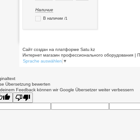
Наличие
В наличии
1
Сайт создан на платформе Satu.kz
Интернет магазин профессионального оборудования | П
Sprache auswählen
▼
ginaltext
se Übersetzung bewerten
 deinem Feedback können wir Google Übersetzer weiter verbessern