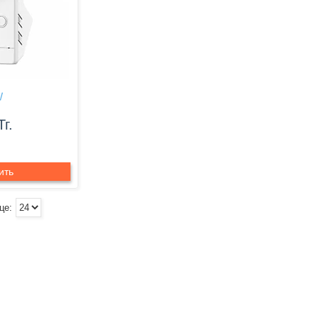
W
Тг.
ить