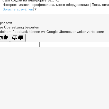
Сайт создан на платформе Satu.kz
Интернет магазин профессионального оборудования | Пожаловат
Sprache auswählen
▼
ginaltext
se Übersetzung bewerten
 deinem Feedback können wir Google Übersetzer weiter verbessern