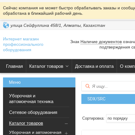
Сейчас компания не может быстро обрабатывать заказы и сообще
обработана в ближайший рабочий день.
улица Сейфуллина 458/1, Алматы, Казахстан
Интернет магазин
Знак
Наличие документов
означа
профессионального
подтверждения св
оборудования
Главная
Каталог товаров
Доставка и оплата
О комп
Уборочная и
SDX/SRC
автомоечная техника
Сетевое оборудования
Каталог товаров
Уборочная и автомоечная