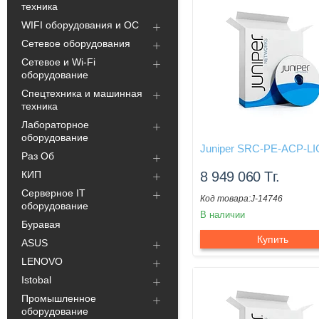
техника
WIFI оборудования и ОС
Сетевое оборудования
Сетевое и Wi-Fi
оборудование
Спецтехника и машинная
техника
Лабораторное
оборудование
Juniper SRC-PE-ACP-LI
Раз Об
КИП
8 949 060
Тг.
Серверное IT
J-14746
оборудование
В наличии
Буравая
Купить
ASUS
LENOVO
Istobal
Промышленное
оборудование