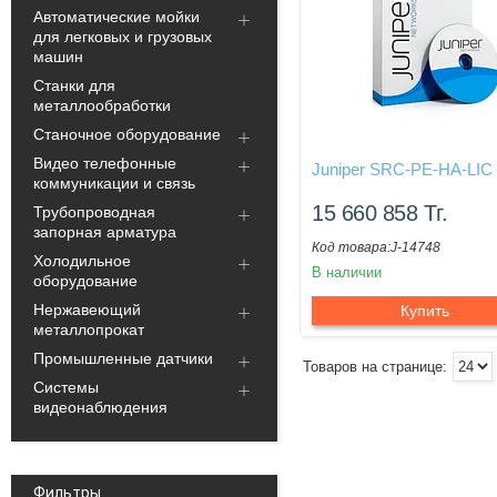
Автоматические мойки
для легковых и грузовых
машин
Станки для
металлообработки
Станочное оборудование
Видео телефонные
Juniper SRC-PE-HA-LIC
коммуникации и связь
15 660 858
Тг.
Трубопроводная
запорная арматура
J-14748
Холодильное
В наличии
оборудование
Нержавеющий
Купить
металлопрокат
Промышленные датчики
Системы
видеонаблюдения
Фильтры