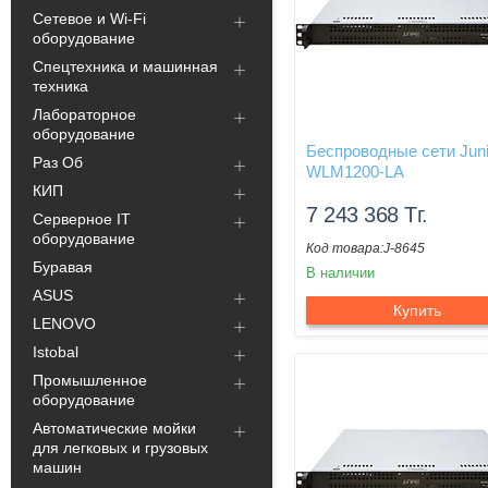
Сетевое и Wi-Fi
оборудование
Спецтехника и машинная
техника
Лабораторное
оборудование
Беспроводные сети Juni
Раз Об
WLM1200-LA
КИП
7 243 368
Тг.
Серверное IT
оборудование
J-8645
Буравая
В наличии
ASUS
Купить
LENOVO
Istobal
Промышленное
оборудование
Автоматические мойки
для легковых и грузовых
машин