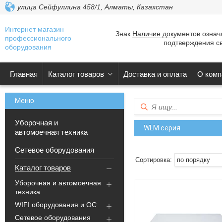
улица Сейфуллина 458/1, Алматы, Казахстан
Интернет магазин
Знак
Наличие документов
означа
профессионального
подтверждения св
оборудования
Главная
Каталог товаров
Доставка и оплата
О комп
Уборочная и
WLM серия
автомоечная техника
Сетевое оборудования
Каталог товаров
Уборочная и автомоечная
техника
WIFI оборудования и ОС
Сетевое оборудования