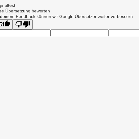
ginaltext
se Übersetzung bewerten
 deinem Feedback können wir Google Übersetzer weiter verbessern