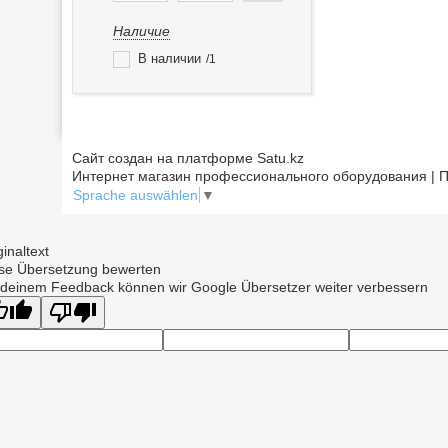
Наличие
В наличии
1
Сайт создан на платформе Satu.kz
Интернет магазин профессионального оборудования | П
Sprache auswählen
▼
ginaltext
se Übersetzung bewerten
 deinem Feedback können wir Google Übersetzer weiter verbessern