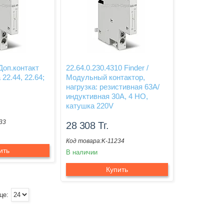
 Доп.контакт
22.64.0.230.4310 Finder /
22.44, 22.64;
Модульный контактор,
нагрузка: резистивная 63А/
индуктивная 30А, 4 НО,
катушка 220V
33
28 308
Тг.
K-11234
ить
В наличии
Купить