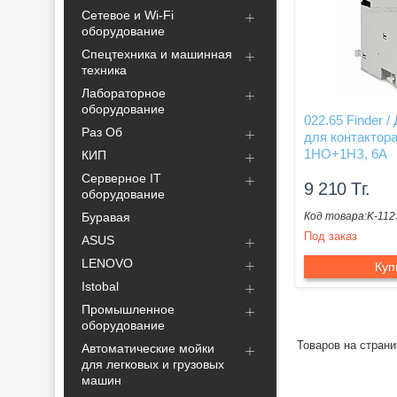
Сетевое и Wi-Fi
оборудование
Спецтехника и машинная
техника
Лабораторное
оборудование
022.65 Finder /
Раз Об
для контактора 
1НО+1НЗ, 6А
КИП
Серверное IT
9 210
Тг.
оборудование
Буравая
K-112
Под заказ
ASUS
LENOVO
Куп
Istobal
Промышленное
оборудование
Автоматические мойки
для легковых и грузовых
машин