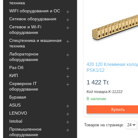
техника
WIFI оборудования и ОС
Сетевое оборудования
Сетевое и Wi-Fi
оборудование
Спецтехника и машинная
техника
Лабораторное
оборудование
420 120 Клеммная коло
Раз Об
PSK1/12
КИП
1 422
Тг.
Серверное IT
оборудование
K-11222
Буравая
В наличии
ASUS
Купить
LENOVO
Istobal
Промышленное
оборудование