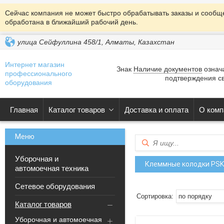
Сейчас компания не может быстро обрабатывать заказы и сообще
обработана в ближайший рабочий день.
улица Сейфуллина 458/1, Алматы, Казахстан
Интернет магазин
Знак
Наличие документов
означа
профессионального
подтверждения св
оборудования
Главная
Каталог товаров
Доставка и оплата
О комп
Уборочная и
Клеммные колодки PSK
автомоечная техника
Сетевое оборудования
Каталог товаров
Уборочная и автомоечная