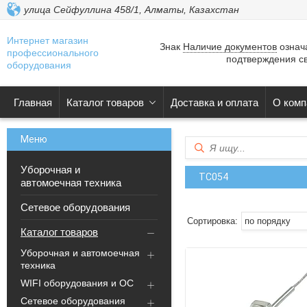
улица Сейфуллина 458/1, Алматы, Казахстан
Интернет магазин
Знак
Наличие документов
означа
профессионального
подтверждения св
оборудования
Главная
Каталог товаров
Доставка и оплата
О комп
Уборочная и
ТС054
автомоечная техника
Сетевое оборудования
Каталог товаров
Уборочная и автомоечная
техника
WIFI оборудования и ОС
Сетевое оборудования