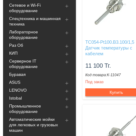
Сетевое и Wi-Fi
оборудование
Спецтехника и машинная
техника
Лабораторное
оборудование
ТС054-Pt100.В3.100/1,5
Раз Об
Датчик температуры с
КИП
кабелем
Серверное IT
11 100
Тг.
оборудование
Буравая
K-11047
Под заказ
ASUS
LENOVO
Купить
Istobal
Промышленное
оборудование
Автоматические мойки
для легковых и грузовых
машин