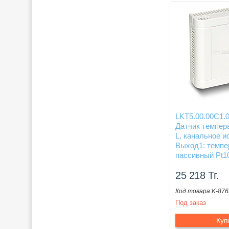
LKT5.00.00C1.
Датчик темпер
L, канальное и
Выход1: темпе
пассивный Pt1
25 218
Тг.
K-876
Под заказ
Куп