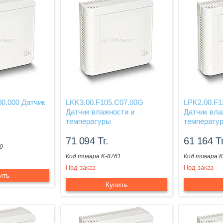
00.000 Датчик
LKK3.00.F105.C07.00G
LPK2.00.F1
Датчик влажности и
Датчик вла
температуры
температу
71 094
Тг.
61 164
Тг
0
K-8761
K
Под заказ
Под заказ
ить
Купить