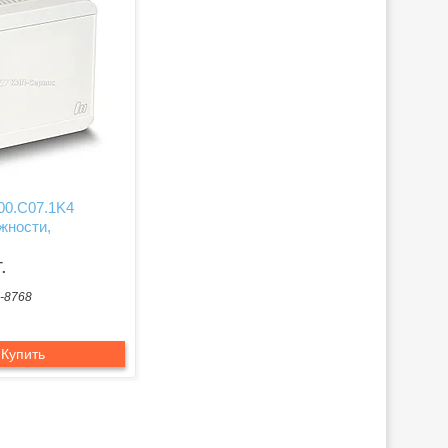
00.C07.1K4
жности,
.
-8768
Купить