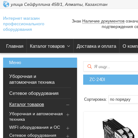
улица Сейфуллина 458/1, Алматы, Казахстан
Интернет магазин
Знак
Наличие документов
означа
профессионального
подтверждения св
оборудования
Главная
Каталог товаров
Доставка и оплата
О комп
Уборочная и
ZC-24DI
автомоечная техника
Сетевое оборудования
Каталог товаров
Уборочная и автомоечная
техника
WIFI оборудования и ОС
Сетевое оборудования