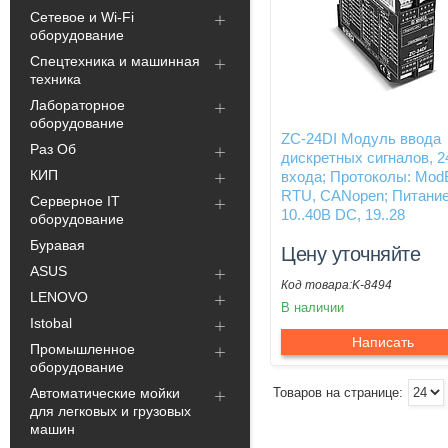
Сетевое и Wi-Fi
оборудование
Спецтехника и машинная
техника
Лабораторное
оборудование
ZC-24DI Модуль ввода
Раз Об
дискретных сигналов, 2
КИП
входа; Протоколы: Mo
RTU, CANopen; Питани
Серверное IT
10..40В DC, 19..28
оборудование
Буравая
Цену уточняйте
ASUS
K-8494
LENOVO
В наличии
Istobal
Написать
Промышленное
оборудование
Автоматические мойки
для легковых и грузовых
машин