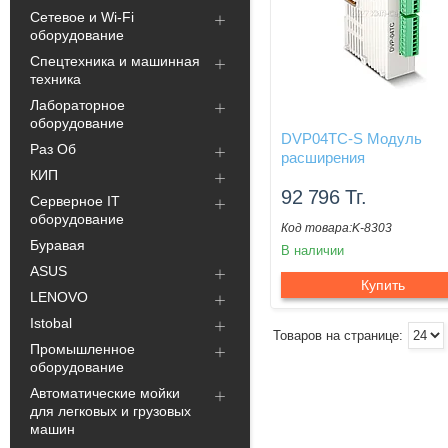
Сетевое и Wi-Fi
оборудование
Спецтехника и машинная
техника
Лабораторное
оборудование
DVP04TC-S Модуль
Раз Об
расширения
КИП
92 796
Тг.
Серверное IT
оборудование
K-8303
Буравая
В наличии
ASUS
Купить
LENOVO
Istobal
Промышленное
оборудование
Автоматические мойки
для легковых и грузовых
машин