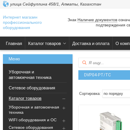
улица Сейфуллина 458/1, Алматы, Казахстан
Интернет магазин
Знак
Наличие документов
означа
профессионального
подтверждения св
оборудования
Главная
Каталог товаров
Доставка и оплата
О комп
Уборочная и
DVP04-PT/TC
автомоечная техника
Сетевое оборудования
Каталог товаров
Уборочная и автомоечная
техника
WIFI оборудования и ОС
Сетевое оборудования