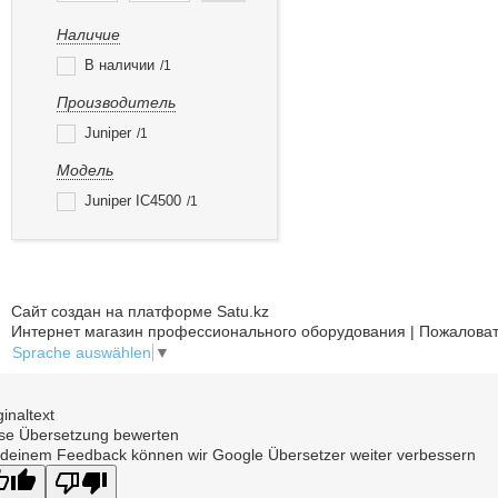
Наличие
В наличии
1
Производитель
Juniper
1
Модель
Juniper IC4500
1
Сайт создан на платформе Satu.kz
Интернет магазин профессионального оборудования | Пожаловат
Sprache auswählen
▼
ginaltext
se Übersetzung bewerten
 deinem Feedback können wir Google Übersetzer weiter verbessern