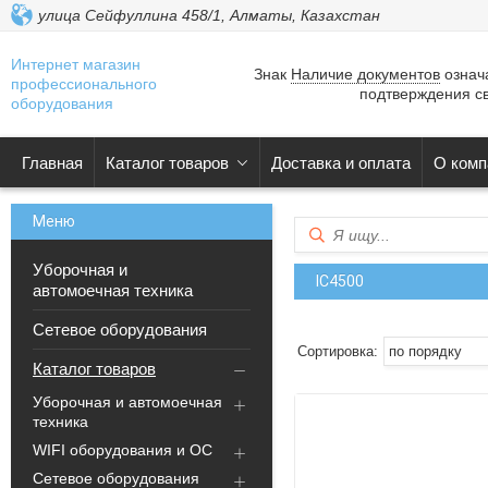
улица Сейфуллина 458/1, Алматы, Казахстан
Интернет магазин
Знак
Наличие документов
означа
профессионального
подтверждения св
оборудования
Главная
Каталог товаров
Доставка и оплата
О комп
Уборочная и
IC4500
автомоечная техника
Сетевое оборудования
Каталог товаров
Уборочная и автомоечная
техника
WIFI оборудования и ОС
Сетевое оборудования