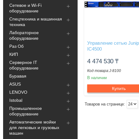
Сетевое и Wi-Fi
оборудование
Спецтехника и машинная
техника
Лабораторное
оборудование
Управление сетью Junip
Раз Об
IC4500
КИП
4 474 530
₸
Серверное IT
оборудование
J-8100
Буравая
В наличии
ASUS
Купить
LENOVO
Istobal
Промышленное
оборудование
Автоматические мойки
для легковых и грузовых
машин