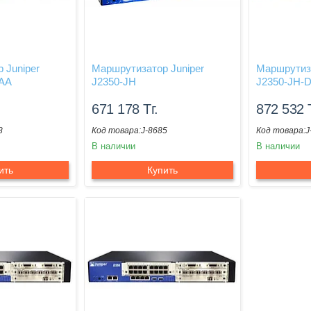
 Juniper
Маршрутизатор Juniper
Маршрутиза
TAA
J2350-JH
J2350-JH-
671 178
Тг.
872 532
8
J-8685
J
В наличии
В наличии
ить
Купить