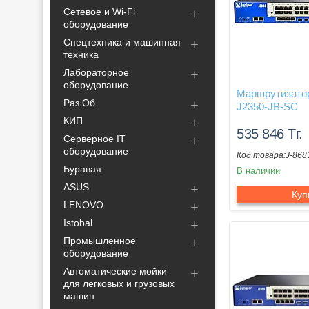
Сетевое и Wi-Fi
оборудование
Спецтехника и машинная
техника
Лабораторное
оборудование
Маршрутизатор
Раз Об
J2350-JB-SC
КИП
535 846
Тг.
Серверное IT
оборудование
J-868
Буравая
В наличии
ASUS
Куп
LENOVO
Istobal
Промышленное
оборудование
Автоматические мойки
для легковых и грузовых
машин