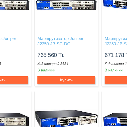
 Juniper
Маршрутизатор Juniper
Маршрутиза
J2350-JB-SC-DC
J2350-JB-
765 560
Тг.
671 178
3
J-8684
J
В наличии
В наличии
ить
Купить