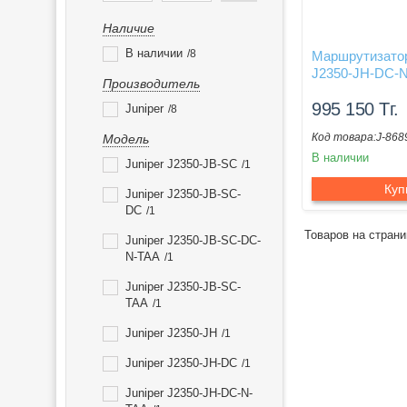
Наличие
В наличии
8
Маршрутизатор
J2350-JH-DC-
Производитель
995 150
Тг.
Juniper
8
J-868
Модель
В наличии
Juniper J2350-JB-SC
1
Куп
Juniper J2350-JB-SC-
DC
1
Juniper J2350-JB-SC-DC-
N-TAA
1
Juniper J2350-JB-SC-
TAA
1
Juniper J2350-JH
1
Juniper J2350-JH-DC
1
Juniper J2350-JH-DC-N-