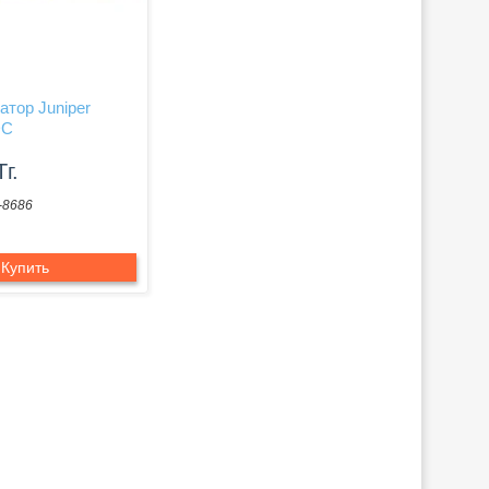
тор Juniper
DC
Тг.
-8686
Купить