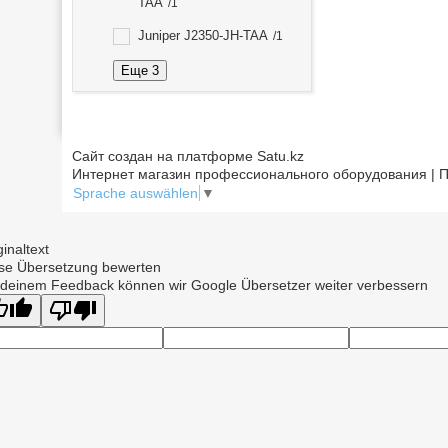
TAA
1
Juniper J2350-JH-TAA
1
Еще 3
Сайт создан на платформе Satu.kz
Интернет магазин профессионального оборудования | П
Sprache auswählen
▼
ginaltext
se Übersetzung bewerten
 deinem Feedback können wir Google Übersetzer weiter verbessern