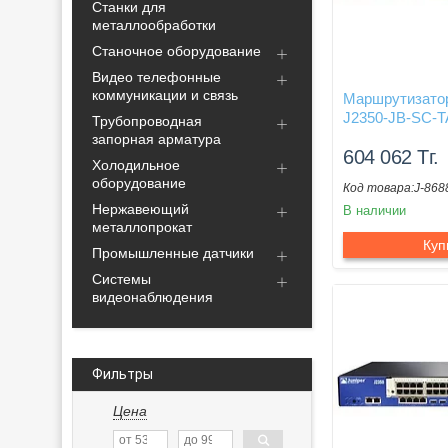
Станки для
металлообработки
Станочное оборудование
Видео телефонные
коммуникации и связь
Маршрутизатор
J2350-JB-SC-
Трубопроводная
запорная арматура
604 062
Тг.
Холодильное
оборудование
J-868
Нержавеющий
В наличии
металлопрокат
Куп
Промышленные датчики
Системы
видеонаблюдения
Фильтры
Цена