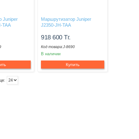
 Juniper
Маршрутизатор Juniper
N-TAA
J2350-JH-TAA
918 600
Тг.
9
J-8690
В наличии
ить
Купить