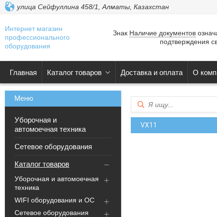
улица Сейфуллина 458/1, Алматы, Казахстан
Интернет магазин
Знак
Наличие документов
означа
профессионального
подтверждения св
оборудования
Главная
Каталог товаров
Доставка и оплата
О комп
Уборочная и
VX11
автомоечная техника
Сетевое оборудования
Каталог товаров
Уборочная и автомоечная
техника
WIFI оборудования и ОС
Сетевое оборудования