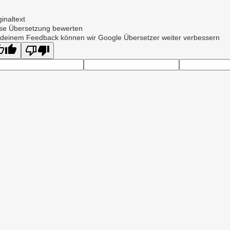
ginaltext
se Übersetzung bewerten
 deinem Feedback können wir Google Übersetzer weiter verbessern