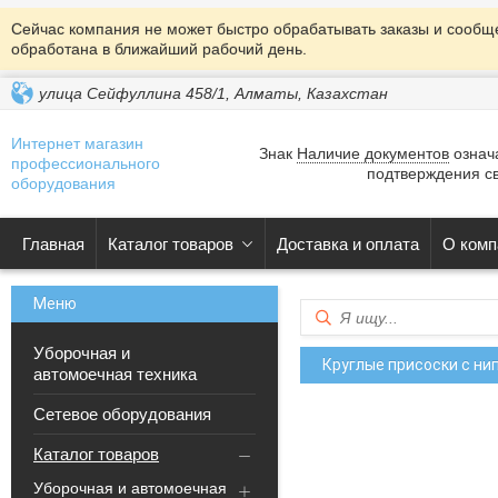
Сейчас компания не может быстро обрабатывать заказы и сообще
обработана в ближайший рабочий день.
улица Сейфуллина 458/1, Алматы, Казахстан
Интернет магазин
Знак
Наличие документов
означа
профессионального
подтверждения св
оборудования
Главная
Каталог товаров
Доставка и оплата
О комп
Уборочная и
Круглые присоски c ни
автомоечная техника
Сетевое оборудования
Каталог товаров
Уборочная и автомоечная