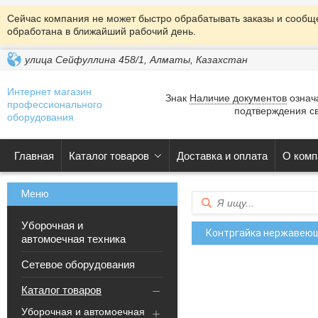
Сейчас компания не может быстро обрабатывать заказы и сообще
обработана в ближайший рабочий день.
улица Сейфуллина 458/1, Алматы, Казахстан
Интернет магазин
Знак
Наличие документов
означа
профессионального
подтверждения св
оборудования
Главная
Каталог товаров
Доставка и оплата
О комп
Уборочная и
Контргайка нержавеющ
автомоечная техника
Сетевое оборудования
Каталог товаров
Уборочная и автомоечная