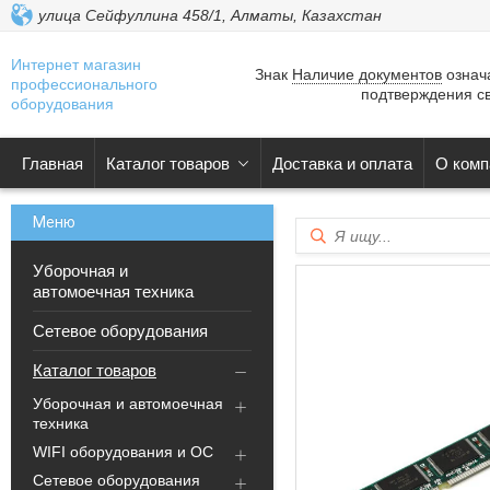
улица Сейфуллина 458/1, Алматы, Казахстан
Интернет магазин
Знак
Наличие документов
означа
профессионального
подтверждения св
оборудования
Главная
Каталог товаров
Доставка и оплата
О комп
Уборочная и
автомоечная техника
Сетевое оборудования
Каталог товаров
Уборочная и автомоечная
техника
WIFI оборудования и ОС
Сетевое оборудования