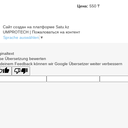
Цена:
550
₸
Сайт создан на платформе Satu.kz
UMPROTECH | Пожаловаться на контент
Sprache auswählen
▼
ginaltext
se Übersetzung bewerten
 deinem Feedback können wir Google Übersetzer weiter verbessern