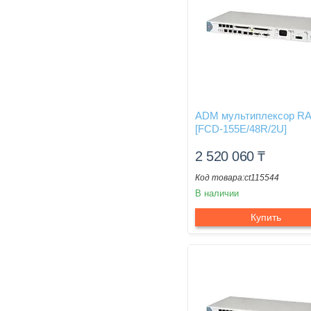
ADM мультиплексор R
[FCD-155E/48R/2U]
2 520 060
₸
ct115544
В наличии
Купить