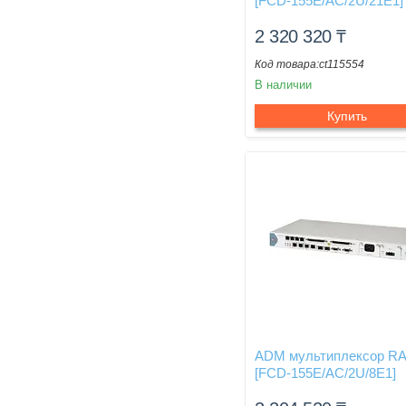
[FCD-155E/AC/2U/21E1]
2 320 320
₸
ct115554
В наличии
Купить
ADM мультиплексор R
[FCD-155E/AC/2U/8E1]