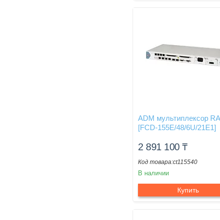
ADM мультиплексор R
[FCD-155E/48/6U/21E1]
2 891 100
₸
ct115540
В наличии
Купить