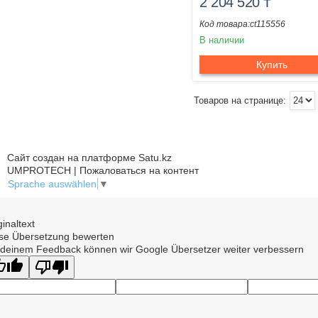
2 204 520
₸
ct115556
В наличии
Купить
Сайт создан на платформе Satu.kz
UMPROTECH | Пожаловаться на контент
Sprache auswählen
▼
ginaltext
se Übersetzung bewerten
 deinem Feedback können wir Google Übersetzer weiter verbessern