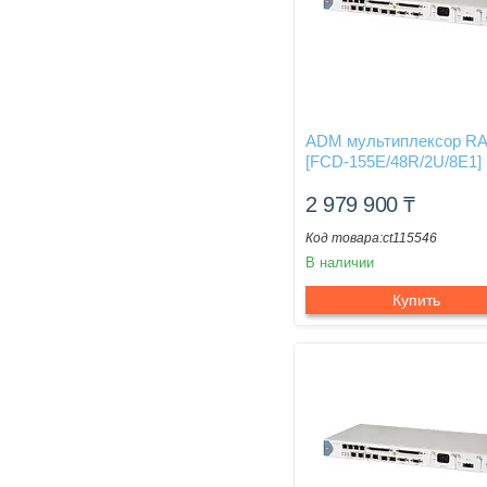
ADM мультиплексор R
[FCD-155E/48R/2U/8E1]
2 979 900
₸
ct115546
В наличии
Купить