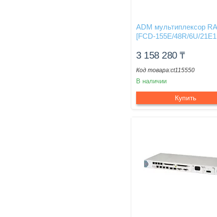
ADM мультиплексор R
[FCD-155E/48R/6U/21E1
3 158 280
₸
ct115550
В наличии
Купить