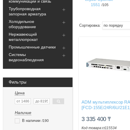
коммуникации и связь
1551
105
Трубопроводная
запорная арматура
Холодильное
оборудование
Нержавеющий
металлопрокат
Промышленные датчики
Системы
видеонаблюдения
Фильтры
Цена
ADM мультиплексор R
[FCD-155E/24R/6U/21E1
Наличие
3 335 400
₸
В наличии
190
ct115534