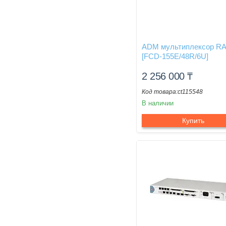
ADM мультиплексор R
[FCD-155E/48R/6U]
2 256 000
₸
ct115548
В наличии
Купить