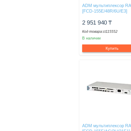
ADM мультиплексор R
[FCD-155E/48R/6U/E3]
2 951 940
₸
ct115552
В наличии
Купить
ADM мультиплексор R