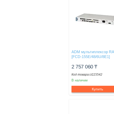
ADM мультиплексор R
[FCD-155E/48/6U/8E1]
2 757 060
₸
ct115542
В наличии
Купить