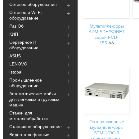
Сетевое оборудования
Сетевое и Wi-Fi
оборудование
Раз Об
Мультиплексоры
ADM SDH/SONET
КИП
серии FCD-
Серверное IT
155
45
оборудование
ASUS
LENOVO
Istobal
Промышленное
оборудование
Автоматические мойки
для легковых и грузовых
машин
Станки для
металлообработки
Оптоволоконные
Станочное оборудование
мультиплексоры
STM-1/OC-3
Видео телефонные
серии Optimux-