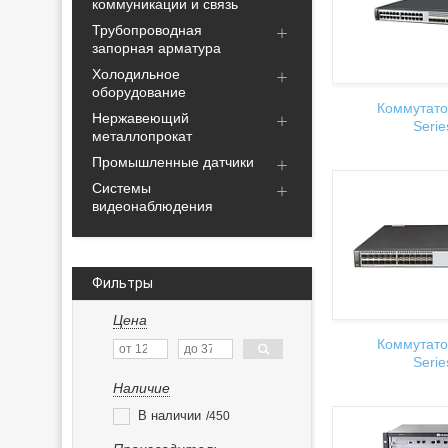
коммуникации и связь
Трубопроводная
запорная арматура
Холодильное
оборудование
Коммутато
Нержавеющий
Serie
металлопрокат
Промышленные датчики
Системы
видеонаблюдения
Фильтры
Цена
Коммутато
Serie
Наличие
В наличии
450