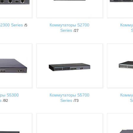
2300 Series
Коммутаторы S2700
Комму
5
Series
S
27
ры S5300
Коммутаторы S5700
Комму
s
Series
S
92
73