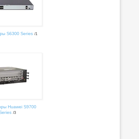
ры S6300 Series
1
оры Huawei S9700
Series
3