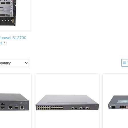
uawei S12700
es
3