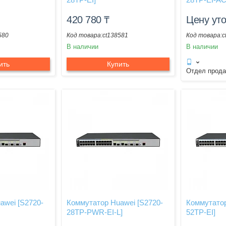
420 780
₸
Цену ут
580
ct138581
c
В наличии
В наличии
ить
Купить
Отдел прод
awei [S2720-
Коммутатор Huawei [S2720-
Коммутатор
28TP-PWR-EI-L]
52TP-EI]