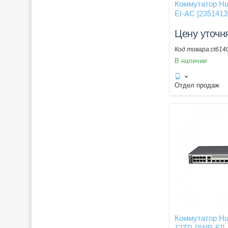
Коммутатор Hu
EI-AC [2351413
Цену уточн
ct614
В наличии
Отдел продаж
Коммутатор Hu
12TP-PWR-EI]