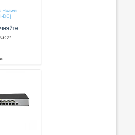
р Huawei
I-DC]
очняйте
t61404
аж