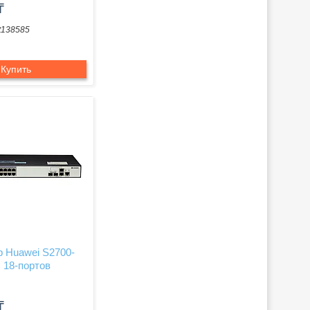
₸
t138585
Купить
 Huawei S2700-
 18-портов
₸