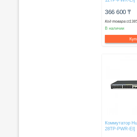
366 600
₸
ct138
В наличии
Куп
Коммутатор Hu
28TP-PWR-EI]