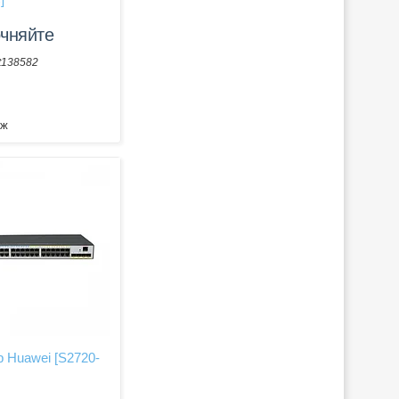
очняйте
t138582
аж
 Huawei [S2720-