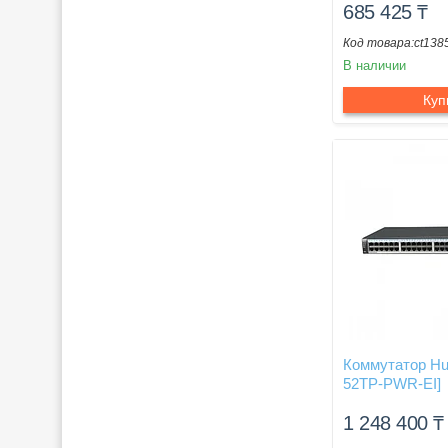
685 425
₸
ct138
В наличии
Куп
Коммутатор Hu
52TP-PWR-EI]
1 248 400
₸