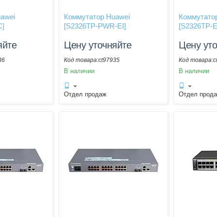
awei
Коммутатор Huawei
Коммутато
C]
[S2326TP-PWR-EI]
[S2326TP-E
яйте
Цену уточняйте
Цену ут
36
ct97935
c
В наличии
В наличии
Отдел продаж
Отдел прод