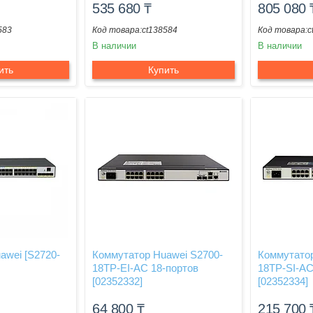
535 680
₸
805 080
583
ct138584
c
В наличии
В наличии
ить
Купить
awei [S2720-
Коммутатор Huawei S2700-
Коммутатор
18TP-EI-AC 18-портов
18TP-SI-AC
[02352332]
[02352334]
64 800
₸
215 700