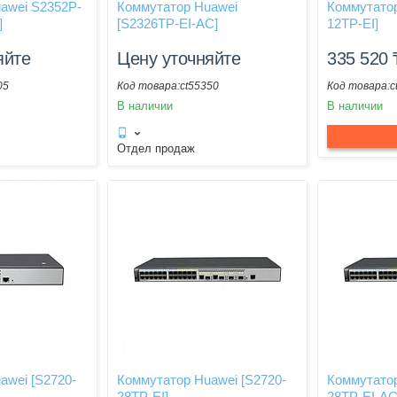
awei S2352P-
Коммутатор Huawei
Коммутатор
]
[S2326TP-EI-AC]
12TP-EI]
яйте
Цену уточняйте
335 520
05
ct55350
c
В наличии
В наличии
Отдел продаж
awei [S2720-
Коммутатор Huawei [S2720-
Коммутатор
28TP-EI]
28TP-EI-AC