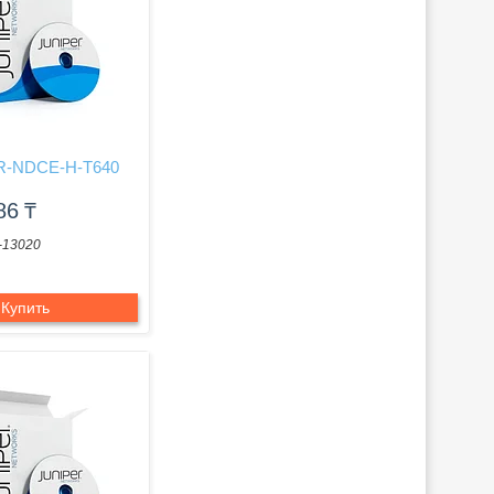
R-NDCE-H-T640
286
₸
-13020
Купить