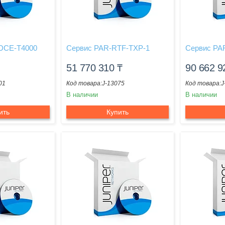
DCE-T4000
Сервис PAR-RTF-TXP-1
Сервис PA
51 770 310
₸
90 662 
01
J-13075
J
В наличии
В наличии
ить
Купить