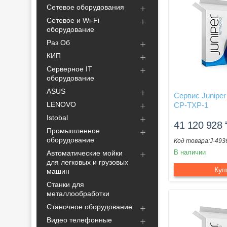
Сетевое оборудования
Сетевое и Wi-Fi
оборудование
Раз Об
КИП
Серверное IT
оборудование
ASUS
Сервис Juniper
LENOVO
CP-TXP-1
Istobal
41 120 928
Промышленное
оборудование
J-493
В наличии
Автоматические мойки
для легковых и грузовых
Куп
машин
Станки для
металлообработки
Станочное оборудование
Видео телефонные