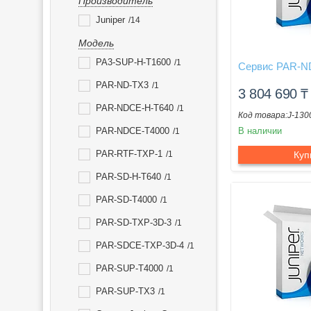
Производитель
Juniper
14
Модель
PA3-SUP-H-T1600
1
Сервис PAR-N
PAR-ND-TX3
1
3 804 690
₸
PAR-NDCE-H-T640
1
J-130
PAR-NDCE-T4000
В наличии
1
PAR-RTF-TXP-1
1
Куп
PAR-SD-H-T640
1
PAR-SD-T4000
1
PAR-SD-TXP-3D-3
1
PAR-SDCE-TXP-3D-4
1
PAR-SUP-T4000
1
PAR-SUP-TX3
1