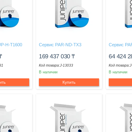
UP-H-T1600
Сервис PAR-ND-TX3
Сервис PA
₸
169 437 030
₸
64 424 
81
J-13033
J
В наличии
В наличии
ить
Купить