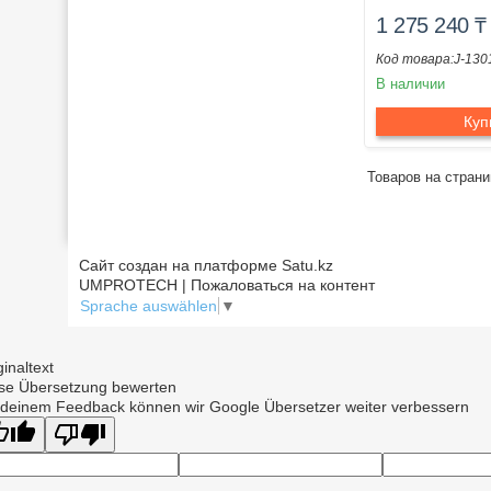
1 275 240
₸
J-130
В наличии
Куп
Сайт создан на платформе Satu.kz
UMPROTECH | Пожаловаться на контент
Sprache auswählen
▼
ginaltext
se Übersetzung bewerten
 deinem Feedback können wir Google Übersetzer weiter verbessern