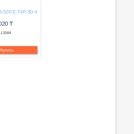
R-SDCE-TXP-3D-4
 020
₸
-13084
Купить