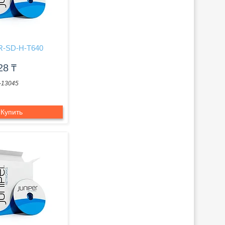
R-SD-H-T640
928
₸
-13045
Купить