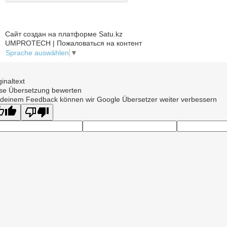
Сайт создан на платформе Satu.kz
UMPROTECH | Пожаловаться на контент
Sprache auswählen
▼
ginaltext
se Übersetzung bewerten
 deinem Feedback können wir Google Übersetzer weiter verbessern