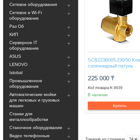
Сетевое оборудования
Сетевое и Wi-Fi
оборудование
Раз Об
КИП
Серверное IT
оборудование
ASUS
SCB223B005.230/50 Кл
LENOVO
соленоидный латунь
Istobal
225 000
₸
Промышленное
оборудование
K-9939
Автоматические мойки
В наличии
для легковых и грузовых
машин
Купить
Станки для
металлообработки
Станочное оборудование
Видео телефонные