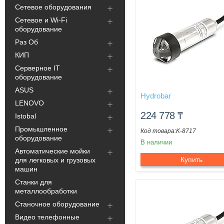
Сетевое оборудования
Сетевое и Wi-Fi
оборудование
Раз Об
КИП
Серверное IT
оборудование
ASUS
Hydrobar
LENOVO
224 778
₸
Istobal
Промышленное
K-8717
оборудование
В наличии
Автоматические мойки
Купить
для легковых и грузовых
машин
Станки для
металлообработки
Станочное оборудование
Видео телефонные