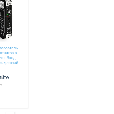
азователь
атчиков в
ист. Вход:
дискретный
яйте
0