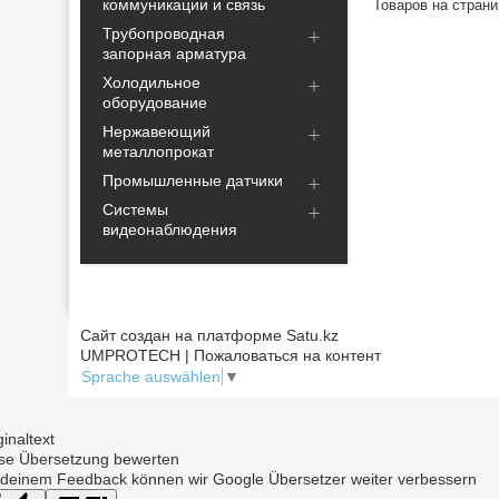
коммуникации и связь
Трубопроводная
запорная арматура
Холодильное
оборудование
Нержавеющий
металлопрокат
Промышленные датчики
Системы
видеонаблюдения
Сайт создан на платформе Satu.kz
UMPROTECH | Пожаловаться на контент
Sprache auswählen
▼
ginaltext
se Übersetzung bewerten
 deinem Feedback können wir Google Übersetzer weiter verbessern