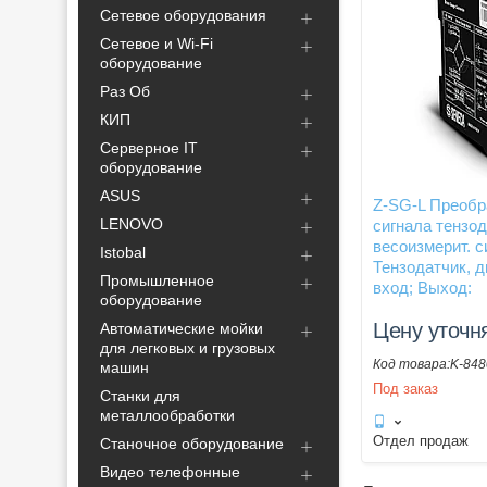
Сетевое оборудования
Сетевое и Wi-Fi
оборудование
Раз Об
КИП
Серверное IT
оборудование
ASUS
Z-SG-L Преобр
LENOVO
сигнала тензод
весоизмерит. с
Istobal
Тензодатчик, 
Промышленное
вход; Выход:
оборудование
Цену уточн
Автоматические мойки
для легковых и грузовых
K-848
машин
Под заказ
Станки для
металлообработки
Отдел продаж
Станочное оборудование
Видео телефонные