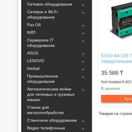
Сетевое оборудования
Сетевое и Wi-Fi
оборудование
Раз Об
КИП
Серверное IT
оборудование
ASUS
ESS3-AA-100 
LENOVO
твердотельное
Istobal
35 586
₸
Промышленное
оборудование
K-821
В наличии
Автоматические мойки
для легковых и грузовых
Куп
машин
Станки для
металлообработки
Станочное оборудование
Видео телефонные