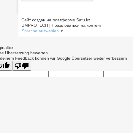
Сайт создан на платформе Satu.kz
UMPROTECH | Пожаловаться на контент
Sprache auswählen
▼
ginaltext
se Übersetzung bewerten
 deinem Feedback können wir Google Übersetzer weiter verbessern