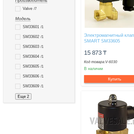
Производитель
Valve
7
Модель
SM33601
1
Электромагнитный кла
SM33602
1
SMART SM33605
SM33603
1
15 873
₸
SM33604
1
V-6030
SM33605
1
В наличии
SM33606
1
Купить
SM33609
1
Еще 2