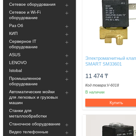
Сетевое оборудования
Сетевое и Wi-Fi
оборудование
Раз Об
КИП
Серверное IT
оборудование
ASUS
Электромагнитный кла
LENOVO
SMART SM33601
Istobal
11 474
₸
Промышленное
оборудование
V-6018
Автоматические мойки
В наличии
для легковых и грузовых
машин
Купить
Станки для
металлообработки
Станочное оборудование
Видео телефонные