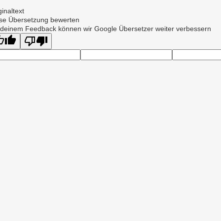
ginaltext
se Übersetzung bewerten
 deinem Feedback können wir Google Übersetzer weiter verbessern