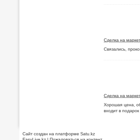
Сделка на маркет
Связались, проко
Сделка на маркет
Хорошая цена, об
входит в подарок
Сайт создан на платформе Satu.kz
EasyLive.kz | Пожаловаться на контент