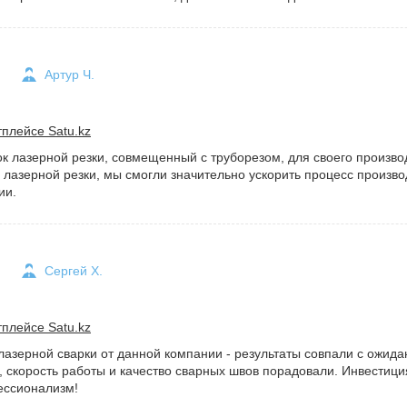
Артур Ч.
плейсе Satu.kz
к лазерной резки, совмещенный с труборезом, для своего произво
 лазерной резки, мы смогли значительно ускорить процесс произво
ии.
Сергей Х.
плейсе Satu.kz
азерной сварки от данной компании - результаты совпали с ожид
, скорость работы и качество сварных швов порадовали. Инвестици
ессионализм!