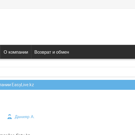
О компании
Возврат и обмен
ании EasyLive.kz
Данияр А.