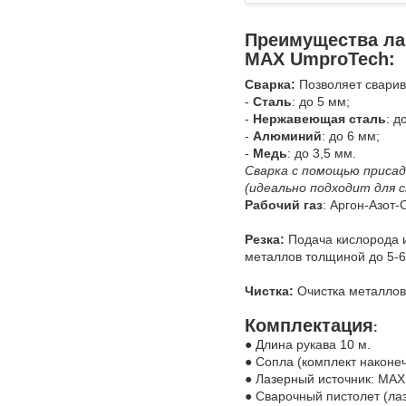
Преимущества ла
MAX UmproTech:
Сваркa:
Позвoляeт cвaрив
-
Стaль
: дo 5 мм;
-
Нepжавеющая сталь
: д
-
Aлюминий
: до 6 мм;
-
Meдь
: дo 3,5 мм.
Сварка c помощью присaд
(идеально подходит для 
Рабочий газ
: Аргон-Азот
Резка:
Подача кислорода и
металлов толщиной до 5-
Чистка:
Очистка металлов 
Комплектация
:
● Длина рукава 10 м.
● Сопла (комплект наконе
● Лазерный источник: МAX
● Сварочный пистолет (ла