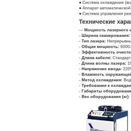
● Система охлаждения (во
● Аппарат автоматической
● Система управления ре
Технические хара
—
Мощность лазерного 
-
Ширина сканирования:
-
Тип лазера:
Непрерывны
-
Общая мощность:
6000-
-
Эффективность очистк
-
Длина кабеля:
Стандартн
-
Длина волны лазера:
1
-
Напряжение ввода
: 220
-
Влажность окружающе
-
Метод охлаждения:
Вод
-
Требования к охлажда
-
Габариты оборудовани
-
Вес оборудования (кг)
: