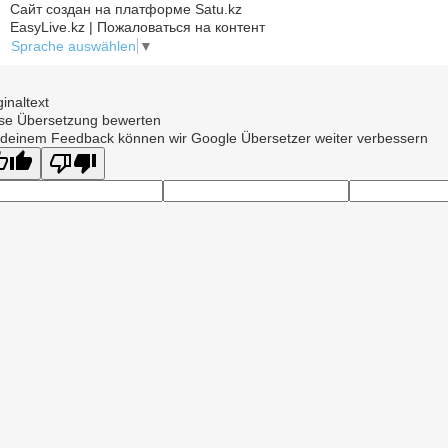
Сайт создан на платформе Satu.kz
EasyLive.kz | Пожаловаться на контент
Sprache auswählen
▼
ginaltext
se Übersetzung bewerten
 deinem Feedback können wir Google Übersetzer weiter verbessern