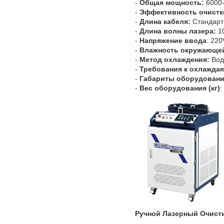
-
Общая мощность:
6000-
-
Эффективность очистк
-
Длина кабеля:
Стандартн
-
Длина волны лазера:
1
-
Напряжение ввода
: 220
-
Влажность окружающе
-
Метод охлаждения:
Вод
-
Требования к охлажда
-
Габариты оборудовани
-
Вес оборудования (кг)
:
Ручной Лазерный Очист