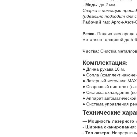
-
Meдь
: дo 2 мм.
Сварка c помощью присaд
(идеально подходит для 
Рабочий газ
: Аргон-Азот
Резка:
Подача кислорода и
металлов толщиной до 5-
Чистка:
Очистка металлов 
Комплектация
:
● Длина рукава 10 м.
● Сопла (комплект наконе
● Лазерный источник: МAX
● Сварочный пистолет (ла
● Система охлаждения (во
● Аппарат автоматической
● Система управления ре
Технические хара
—
Мощность лазерного 
-
Ширина сканирования:
-
Тип лазера:
Непрерывны