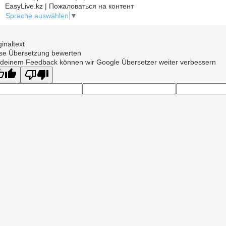
EasyLive.kz | Пожаловаться на контент
Sprache auswählen
▼
ginaltext
se Übersetzung bewerten
 deinem Feedback können wir Google Übersetzer weiter verbessern