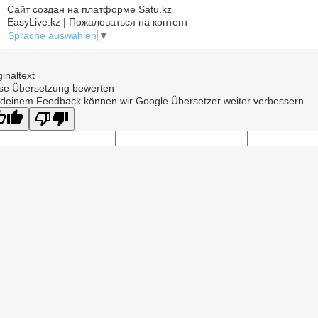
Сайт создан на платформе Satu.kz
EasyLive.kz | Пожаловаться на контент
Sprache auswählen
▼
ginaltext
se Übersetzung bewerten
 deinem Feedback können wir Google Übersetzer weiter verbessern