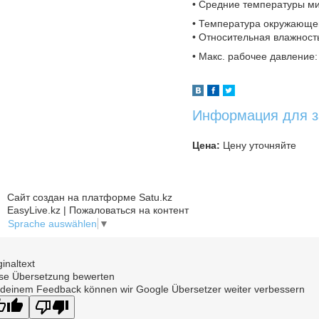
• Средние температуры мин
• Температура окружающей
• Относительная влажность
• Макс. рабочее давление:
Информация для з
Цена:
Цену уточняйте
Сайт создан на платформе Satu.kz
EasyLive.kz | Пожаловаться на контент
Sprache auswählen
▼
ginaltext
se Übersetzung bewerten
 deinem Feedback können wir Google Übersetzer weiter verbessern