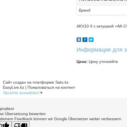
Бренд
AKV10-3 с катушкой +AK-C
Информация для з
Цена:
Цену уточняйте
Сайт создан на платформе Satu.kz
EasyLive.kz | Пожаловаться на контент
Sprache auswählen
▼
ginaltext
se Übersetzung bewerten
 deinem Feedback können wir Google Übersetzer weiter verbessern